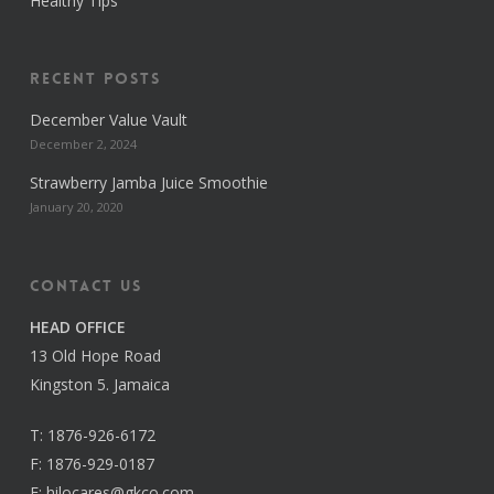
Healthy Tips
Recent Posts
December Value Vault
December 2, 2024
Strawberry Jamba Juice Smoothie
January 20, 2020
Contact us
HEAD OFFICE
13 Old Hope Road
Kingston 5. Jamaica
T:
1876-926-6172
F:
1876-929-0187
E:
hilocares@gkco.com